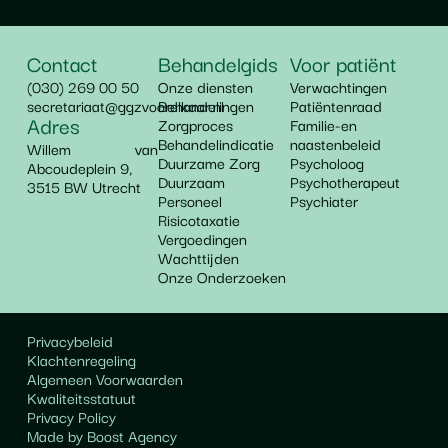
Contact
Behandelgids
Voor patiënt
(030) 269 00 50
Onze diensten
Verwachtingen
secretariaat@ggzvoorelkaar.nl
Behandelingen
Patiëntenraad
Adres
Zorgproces
Familie-en
Behandelindicatie
naastenbeleid
Willem van
Duurzame Zorg
Psycholoog
Abcoudeplein 9,
Duurzaam
Psychotherapeut
3515 BW Utrecht
Personeel
Psychiater
Risicotaxatie
Vergoedingen
Wachttijden
Onze Onderzoeken
Privacybeleid
Klachtenregeling
Algemeen Voorwaarden
Kwaliteitsstatuut
Privacy Policy
Made by Boost Agency