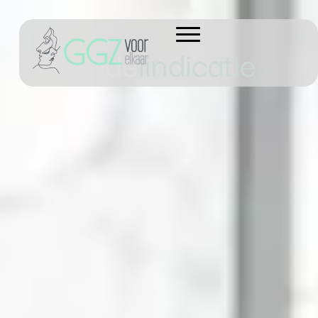
Behande
lindicatie
SCROLL DOWN