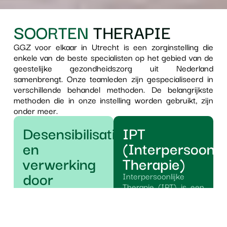
SOORTEN
THERAPIE
GGZ voor elkaar in Utrecht is een zorginstelling die
enkele van de beste specialisten op het gebied van de
geestelijke gezondheidszorg uit Nederland
samenbrengt. Onze teamleden zijn gespecialiseerd in
verschillende behandel methoden. De belangrijkste
methoden die in onze instelling worden gebruikt, zijn
onder meer.
Desensibilisatie
IPT
en
(Interpersoonli
verwerking
Therapie)
door
Interpersoonlijke
Therapie (IPT) is een
oogbewegingen
vorm van
(EMDR)
psychotherapie die
gericht is op het
Er is al een kwart