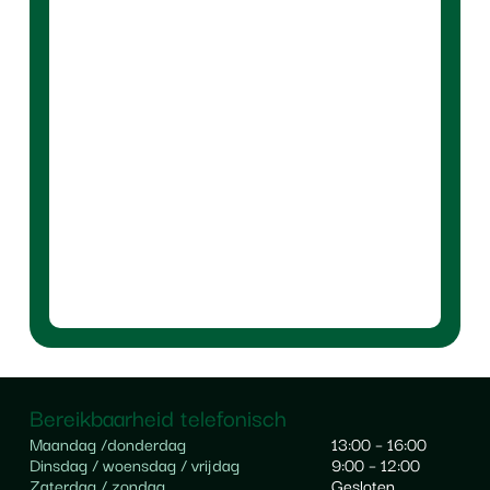
Bereikbaarheid telefonisch
Maandag /
donderdag
13:00 – 16:00
Dinsdag / woensdag / vrijdag
9:00 – 12:00
Zaterdag / zondag
Gesloten