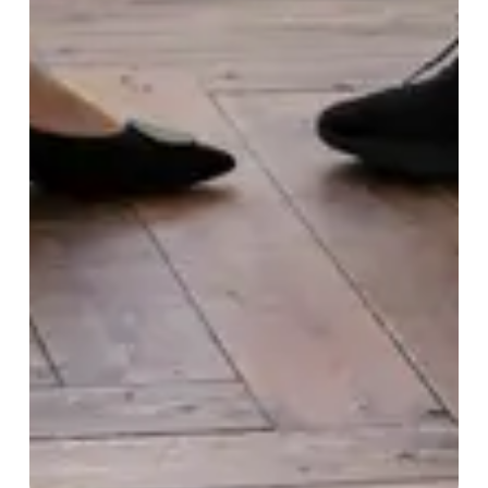
13. Ben je tevreden met de resultaten
van de behandeling?
14. Als je vragenlijsten hebt ingevuld
over je welzijn, zijn deze met jou
besproken?
15. Indien je medicatie kreeg tijdens
de behandeling, zijn mogelijke
bijwerkingen met jou besproken?
Vragenlijst: Ervaringen met geestelijke
gezondheidszorg of verslavingszorg.
Downloaden
Publicaties