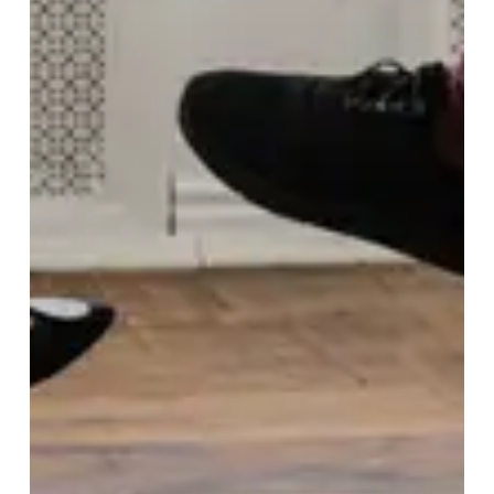
patiëntenorganisaties en/of
zelfhulpgroepen?
8. Kon je meebeslissen over je
behandeling?
9. Heb je samen met de behandelaar
behandeldoelen vastgesteld?
10. Werd er rekening gehouden met
je wensen tijdens de behandeling?
11. Werd je geïnformeerd over de
mogelijkheid om je naasten te
betrekken bij je behandeling?
12. Vond je dat de toegepaste
behandeling geschikt was voor je
symptomen?