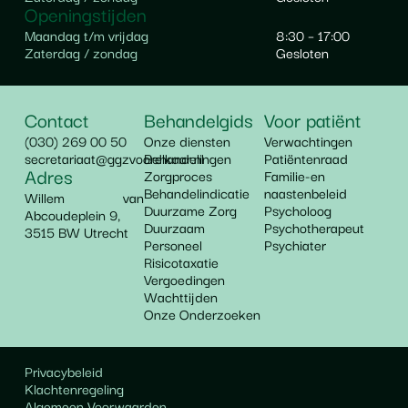
Openingstijden
Maandag t/m vrijdag
8:30 – 17:00
Zaterdag / zondag
Gesloten
Contact
Behandelgids
Voor patiënt
(030) 269 00 50
Onze diensten
Verwachtingen
secretariaat@ggzvoorelkaar.nl
Behandelingen
Patiëntenraad
Adres
Zorgproces
Familie-en
Behandelindicatie
naastenbeleid
Willem van
Duurzame Zorg
Psycholoog
Abcoudeplein 9,
Duurzaam
Psychotherapeut
3515 BW Utrecht
Personeel
Psychiater
Risicotaxatie
Vergoedingen
Wachttijden
Onze Onderzoeken
Privacybeleid
Klachtenregeling
Algemeen Voorwaarden