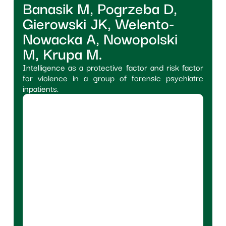
Banasik M, Pogrzeba D,
Gierowski JK, Welento-
Nowacka A, Nowopolski
M, Krupa M.
Intelligence as a protective factor and risk factor
for violence in a group of forensic psychiatrc
inpatients.