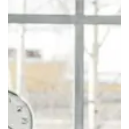
Scores in 2024:
van 1,0 t/m 5,0 d
e GGZ Voor Elkaar scoort
gemiddeld als volgt:
Bejegening:
5,0
Samen beslissen:
4,9
Uitvoering behandeling:
4,7
Informatie behandeling:
4,5
Als rapportcijfer (van 1 t/m 10) voor de
behandeling wordt door patiënten in de CQI-
vragenlijst gemiddeld een
9,2
gegeven.
Onze resultaten liggen boven het landelijke
gemiddelde in Nederland, waar we enorm
trots op zijn. Dit bevestigt dat we zorg van
de hoogste kwaliteit bieden.
Bedankt voor jullie vertrouwen en steun!
CQi meting
1. Behandelde persoon nam je
serieus?