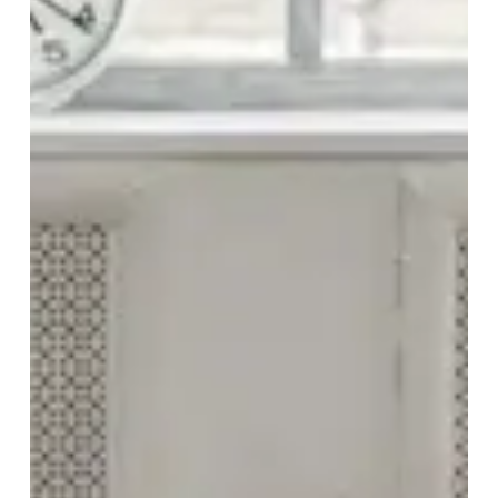
2. Legde de behandelaar alles
begrijpelijk uit?
3. Kon je makkelijk contact opnemen
met de behandelaar?
4. Werd je geïnformeerd over de
voor- en nadelen van de gebruikte
behandelmethoden?
5. Werd je geïnformeerd over
mogelijke manieren om met je
symptomen om te gaan?
6. Werd je geïnformeerd over de
resultaten die je kunt verwachten na
de behandeling?
7. Kreeg je informatie over