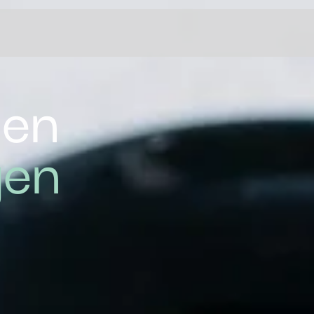
en
gen