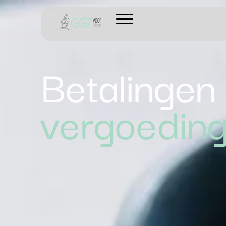
Betalingen
vergoedin
SCROLL DOWN