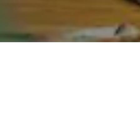
PSYCHOLOGISCHE EN PSYCHIARTISCHE HULP
ZORGPROCES FASEN
In de geestelijke gezondheidszorg is het zorgproces
een gestructureerd en dynamisch traject dat bestaat
uit verschillende fasen. Deze fasen vormen samen een
continu proces dat gericht is op het bieden van
effectieve en gepersonaliseerde zorg aan patiënten
met psychische klachten. Het doel van het zorgproces
is om een grondige diagnose te stellen, een passend
behandelplan op te stellen, en de voortgang van de
behandeling te evalueren, zodat elke patiënt de best
mogelijke ondersteuning krijgt.