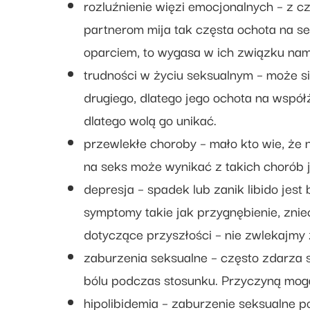
rozluźnienie więzi emocjonalnych – z c
partnerom mija tak częsta ochota na sek
oparciem, to wygasa w ich związku nam
trudności w życiu seksualnym – może si
drugiego, dlatego jego ochota na współ
dlatego wolą go unikać.
przewlekłe choroby – mało kto wie, że 
na seks może wynikać z takich chorób j
depresja – spadek lub zanik libido jes
symptomy takie jak przygnębienie, zniec
dotyczące przyszłości – nie zwlekajmy
zaburzenia seksualne – często zdarza s
bólu podczas stosunku. Przyczyną mogą
hipolibidemia – zaburzenie seksualne p