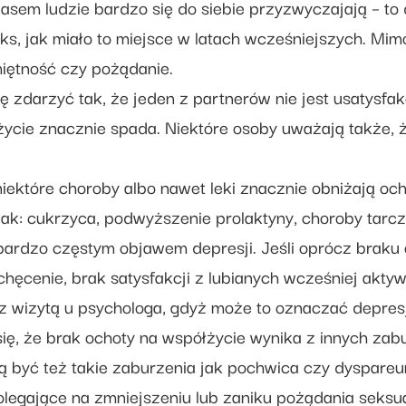
zasem ludzie bardzo się do siebie przyzwyczajają – to 
s, jak miało to miejsce w latach wcześniejszych. Mimo 
iętność czy pożądanie.
ę zdarzyć tak, że jeden z partnerów nie jest usatysf
życie znacznie spada. Niektóre osoby uważają także, ż
niektóre choroby albo nawet leki znacznie obniżają oc
ak: cukrzyca, podwyższenie prolaktyny, choroby tarcz
t bardzo częstym objawem depresji. Jeśli oprócz brak
hęcenie, brak satysfakcji z lubianych wcześniej aktyw
 z wizytą u psychologa, gdyż może to oznaczać depres
ię, że brak ochoty na współżycie wynika z innych zab
 być też takie zaburzenia jak pochwica czy dyspareu
olegające na zmniejszeniu lub zaniku pożądania seksua