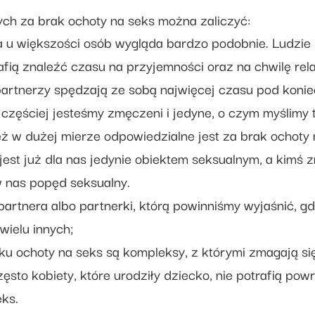
ch za brak ochoty na seks można zaliczyć:
cia u większości osób wygląda bardzo podobnie. Ludzie
afią znaleźć czasu na przyjemności oraz na chwilę rel
partnerzy spędzają ze sobą najwięcej czasu pod konie
zęściej jesteśmy zmęczeni i jedyne, o czym myślimy to
eż w dużej mierze odpowiedzialne jest za brak ochoty
jest już dla nas jedynie obiektem seksualnym, a kimś 
w nas popęd seksualny.
artnera albo partnerki, którą powinniśmy wyjaśnić, 
wielu innych;
ku ochoty na seks są kompleksy, z którymi zmagają się
ęsto kobiety, które urodziły dziecko, nie potrafią pow
ks.