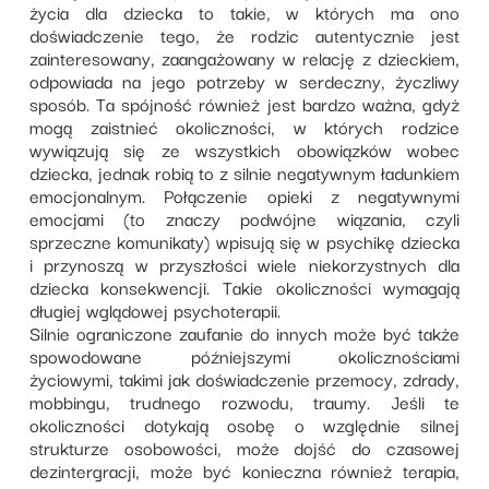
życia dla dziecka to takie, w których ma ono
doświadczenie tego, że rodzic autentycznie jest
zainteresowany, zaangażowany w relację z dzieckiem,
odpowiada na jego potrzeby w serdeczny, życzliwy
sposób. Ta spójność również jest bardzo ważna, gdyż
mogą zaistnieć okoliczności, w których rodzice
wywiązują się ze wszystkich obowiązków wobec
dziecka, jednak robią to z silnie negatywnym ładunkiem
emocjonalnym. Połączenie opieki z negatywnymi
emocjami (to znaczy podwójne wiązania, czyli
sprzeczne komunikaty) wpisują się w psychikę dziecka
i przynoszą w przyszłości wiele niekorzystnych dla
dziecka konsekwencji. Takie okoliczności wymagają
długiej wglądowej psychoterapii.
Silnie ograniczone zaufanie do innych może być także
spowodowane późniejszymi okolicznościami
życiowymi, takimi jak doświadczenie przemocy, zdrady,
mobbingu, trudnego rozwodu, traumy. Jeśli te
okoliczności dotykają osobę o względnie silnej
strukturze osobowości, może dojść do czasowej
dezintergracji, może być konieczna również terapia,