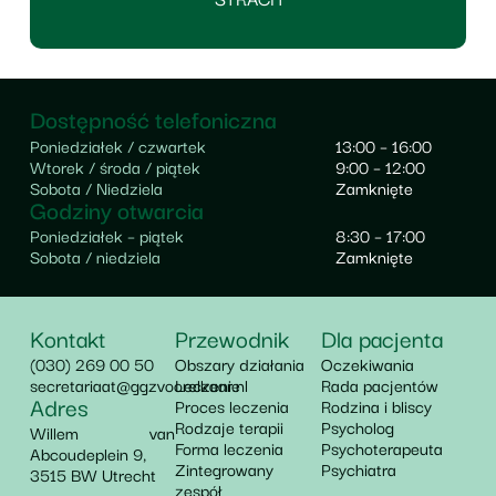
Dostępność telefoniczna
Poniedziałek / czwartek
13:00 – 16:00
Wtorek / środa / piątek
9:00 – 12:00
Sobota / Niedziela
Zamknięte
Godziny otwarcia
Poniedziałek – piątek
8:30 – 17:00
Sobota / niedziela
Zamknięte
Kontakt
Przewodnik
Dla pacjenta
(030) 269 00 50
Obszary działania
Oczekiwania
secretariaat@ggzvoorelkaar.nl
Leczenie
Rada pacjentów
Adres
Proces leczenia
Rodzina i bliscy
Rodzaje terapii
Psycholog
Willem van
Forma leczenia
Psychoterapeuta
Abcoudeplein 9,
Zintegrowany
Psychiatra
3515 BW Utrecht
zespół