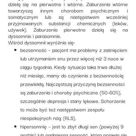
dzielą się na pierwotne i wtórne. Zaburzenia wtórne
towarzyszą innym chorobom psychicznym i
somatycznym lub są następstwem wcześniej
przyjmowanych substancji chemicznych (leków,
używek). Zaburzenia pierwotne dzielą się na
dyssomnie i parasomnie.
Wśród dyssomnii wyróżnia się:
bezsenność – pacjent ma problemy z zaśnięciem
lub utrzymaniem snu przez więcej niż 3 noce w
ciągu tygodnia. Kiedy sytuacja taka trwa dłużej
niż miesiąc, mamy do czynienia z bezsennością
przewlekłą. Najczęstszą przyczyną bezsenności
są zaburzenia i choroby psychiczne (50-60%),
szczególnie depresja i stany lękowe. Schorzenie
to może być też następstwem zespołu
niespokojnych nóg (RLS),
hipersomnię – jest to zbyt długi sen (powyżej 9
godzin) lub nadmierna senność, która pojawia się