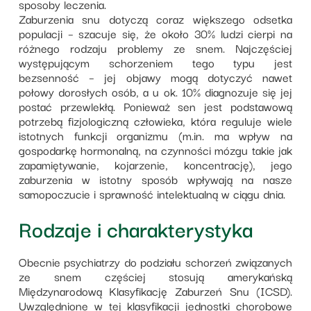
sposoby leczenia.
Zaburzenia snu dotyczą coraz większego odsetka
populacji – szacuje się, że około 30% ludzi cierpi na
różnego rodzaju problemy ze snem. Najczęściej
występującym schorzeniem tego typu jest
bezsenność – jej objawy mogą dotyczyć nawet
połowy dorosłych osób, a u ok. 10% diagnozuje się jej
postać przewlekłą. Ponieważ sen jest podstawową
potrzebą fizjologiczną człowieka, która reguluje wiele
istotnych funkcji organizmu (m.in. ma wpływ na
gospodarkę hormonalną, na czynności mózgu takie jak
zapamiętywanie, kojarzenie, koncentrację), jego
zaburzenia w istotny sposób wpływają na nasze
samopoczucie i sprawność intelektualną w ciągu dnia.
Rodzaje i charakterystyka
Obecnie psychiatrzy do podziału schorzeń związanych
ze snem częściej stosują amerykańską
Międzynarodową Klasyfikację Zaburzeń Snu (ICSD).
Uwzględnione w tej klasyfikacji jednostki chorobowe