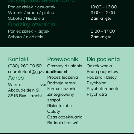
Poniedziałek / czwartek
13:00 – 16:00
Wtorek / środa / piątek
9:00 – 12:00
Sobota / Niedziela
Zamknięte
Godziny otwarcia
Poniedziałek – piątek
8:30 – 17:00
Sobota / niedziela
Zamknięte
Kontakt
Przewodnik
Dla pacjenta
(030) 269 00 50
Obszary działania
Oczekiwania
secretariaat@ggzvoorelkaar.nl
Leczenie
Rada pacjentów
Adres
Proces leczenia
Rodzina i bliscy
Rodzaje terapii
Psycholog
Willem van
Forma leczenia
Psychoterapeuta
Abcoudeplein 9,
Zintegrowany
Psychiatra
3515 BW Utrecht
zespół
Risicotaxatie
Opłaty
Czas oczekiwania
Badania i rozwój