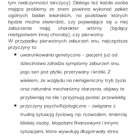
tym nadczynności tarczycy). Dlatego też każda osoba
mająca problemy ze snem powinna wykonać pakiet
ogólnych badań lekarskich, na podstawie których
będzie można stwierdzić, czy pojawiające się u niej
zaburzenia mają charakter wtórny (będący
następstwem innej choroby), czy pierwotny.
W przypadku pierwotnych zaburzeń snu, najczęstsze
przyczyny to:
uwarunkowania genetyczne – pacjent już od
dzieciństwa zdradza symptomy zaburzeń snu,
jego sen jest płytki, przerywany i krótki. Z
wiekiem, ze względu na niehigieniczny tryb życia
oraz naturalne mechanizmy starzenia, objawy te
przybierają na sile i przyjmują postać przewlekłą;
przyczyny psychofizjologiczne – związane z
trudną sytuacją życiową, np. rozwodem, śmiercią
bliskiej osoby, kłopotami finansowymi i innymi
sytuacjami, które wywołują długotrwały stres.