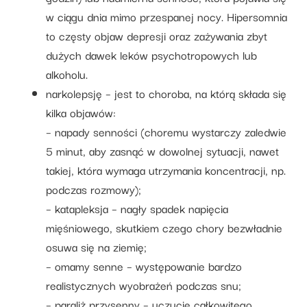
w ciągu dnia mimo przespanej nocy. Hipersomnia
to częsty objaw depresji oraz zażywania zbyt
dużych dawek leków psychotropowych lub
alkoholu.
narkolepsję – jest to choroba, na którą składa się
kilka objawów:
– napady senności (choremu wystarczy zaledwie
5 minut, aby zasnąć w dowolnej sytuacji, nawet
takiej, która wymaga utrzymania koncentracji, np.
podczas rozmowy);
– katapleksja – nagły spadek napięcia
mięśniowego, skutkiem czego chory bezwładnie
osuwa się na ziemię;
– omamy senne – występowanie bardzo
realistycznych wyobrażeń podczas snu;
– paraliż przysenny – uczucie całkowitego