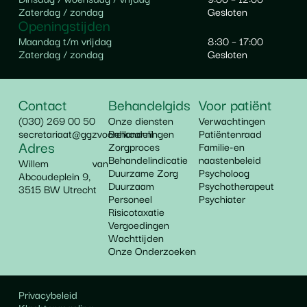
Zaterdag / zondag
Gesloten
Openingstijden
Maandag t/m vrijdag
8:30 – 17:00
Zaterdag / zondag
Gesloten
Contact
Behandelgids
Voor patiënt
(030) 269 00 50
Onze diensten
Verwachtingen
secretariaat@ggzvoorelkaar.nl
Behandelingen
Patiëntenraad
Adres
Zorgproces
Familie-en
Behandelindicatie
naastenbeleid
Willem van
Duurzame Zorg
Psycholoog
Abcoudeplein 9,
Duurzaam
Psychotherapeut
3515 BW Utrecht
Personeel
Psychiater
Risicotaxatie
Vergoedingen
Wachttijden
Onze Onderzoeken
Privacybeleid
Klachtenregeling